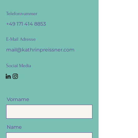
Telefonnummer
+49 171 414 8853
E-Mail Adresse
mail@kathrinpreissner.com
Social Media
Vorname
Name