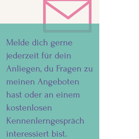
Melde dich gerne
jederzeit für dein
Anliegen, du Fragen zu
meinen Angeboten
hast oder an einem
kostenlosen
Kennenlerngespräch
interessiert bist.