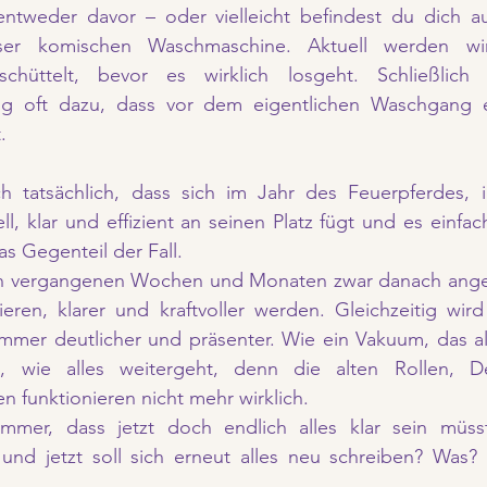
entweder davor – oder vielleicht befindest du dich a
ser komischen Waschmaschine. Aktuell werden wi
schüttelt, bevor es wirklich losgeht. Schließlich
 oft dazu, dass vor dem eigentlichen Waschgang er
.
ch tatsächlich, dass sich im Jahr des Feuerpferdes, 
ll, klar und effizient an seinen Platz fügt und es einfa
das Gegenteil der Fall.
den vergangenen Wochen und Monaten zwar danach angefü
ieren, klarer und kraftvoller werden. Gleichzeitig wir
mer deutlicher und präsenter. Wie ein Vakuum, das alle
t, wie alles weitergeht, denn die alten Rollen, D
funktionieren nicht mehr wirklich.
mmer, dass jetzt doch endlich alles klar sein müsst
 und jetzt soll sich erneut alles neu schreiben? Was?