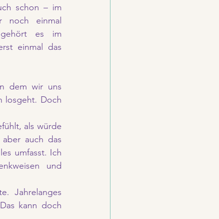
uch schon – im 
r noch einmal 
 gehört es im 
st einmal das 
in dem wir uns 
ch losgeht. Doch 
hlt, als würde 
d aber auch das 
s umfasst. Ich 
enkweisen und 
e. Jahrelanges 
 Das kann doch 