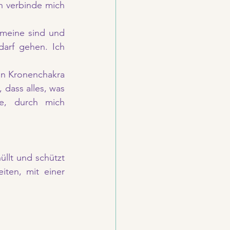
h verbinde mich 
 meine sind und 
arf gehen. Ich 
ein Kronenchakra 
dass alles, was 
e, durch mich 
lt und schützt 
ten, mit einer 